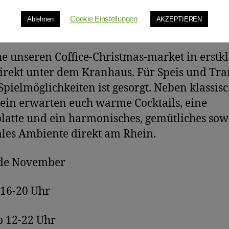
Cookie Einstellungen
Ablehnen
AKZEPTIEREN
e unseren Coffice-Christmas-market in erstkl
irekt unter dem Kranhaus. Für Speis und Tr
Spielmöglichkeiten ist gesorgt. Neben klassi
in erwarten euch warme Cocktails, eine
latte und ein harmonisches, gemütliches sow
ales Ambiente direkt am Rhein.
de November
16-20 Uhr
o 12-22 Uhr