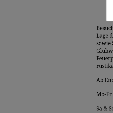
Besuch
Lage d
sowie 
Glühwe
Feuerp
rustik
Ab En
Mo-Fr 
Sa & S