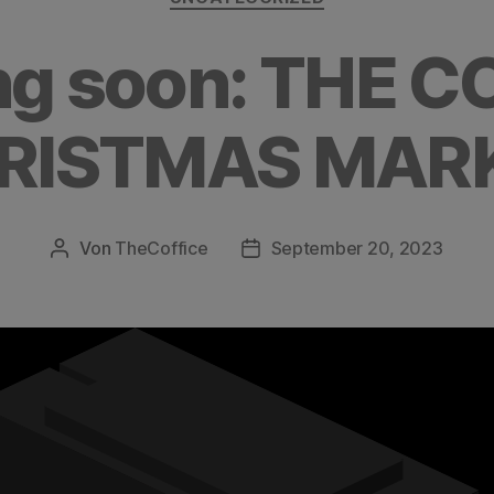
g soon: THE C
RISTMAS MAR
Von
TheCoffice
September 20, 2023