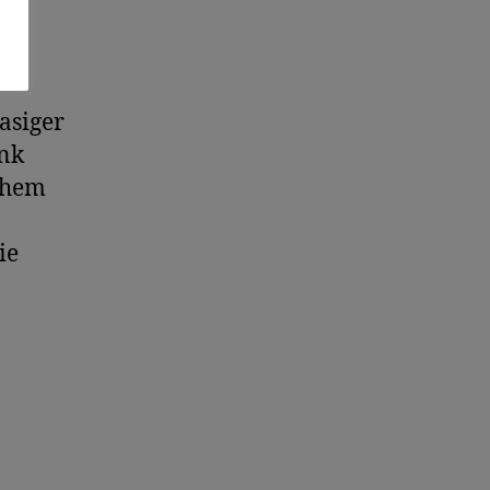
asiger
ank
schem
ie