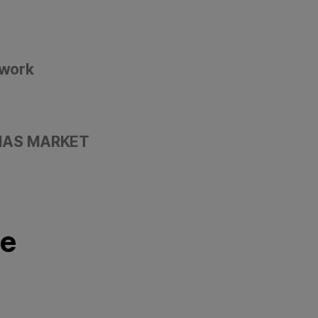
rwork
TMAS MARKET
e