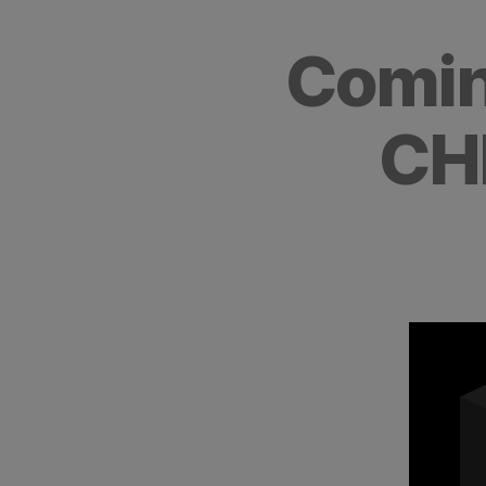
Comin
CH